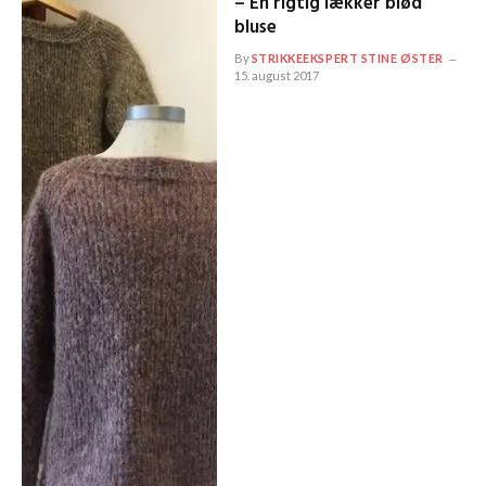
– En rigtig lækker blød
bluse
By
STRIKKEEKSPERT STINE ØSTER
15. august 2017