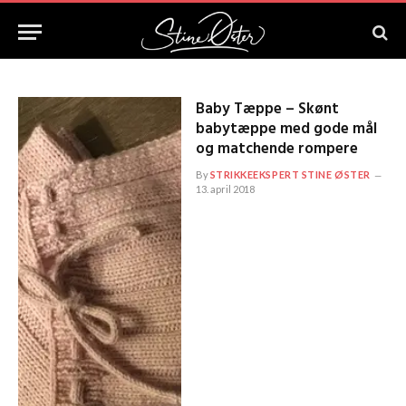
Baby Tæppe – Skønt
babytæppe med gode mål
og matchende rompere
By
STRIKKEEKSPERT STINE ØSTER
13. april 2018