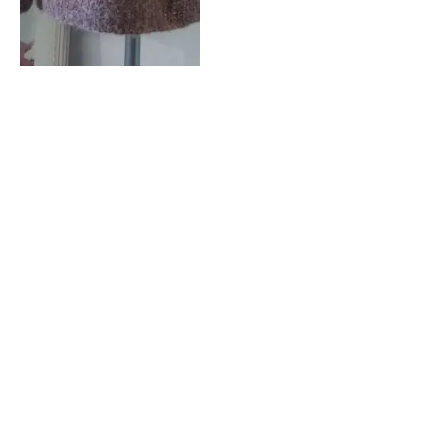
Amalfi – En dejlig varm
Poncho
By
STRIKKEEKSPERT STINE ØSTER
7. august 2017