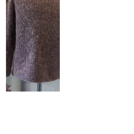
Amalfi – Ein schöner
warmer Poncho
By
STRIKKEEKSPERT STINE ØSTER
7. August 2017