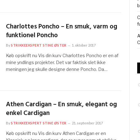
b
C
f
Charlottes Poncho – En smuk, varm og
funktionel Poncho
A
C
By
STRIKKEEKSPERT STINE ØSTER
1. oktober 2017
Køb opskrift nu Vis din kurv Charlottes Poncho er en af
mine yndlings projekter. Det var faktisk slet ikke
meningen jeg skulle designe denne Poncho. Da…
Athen Cardigan – En smuk, elegant og
enkel Cardigan
By
STRIKKEEKSPERT STINE ØSTER
21. september 2017
Køb opskrift nu Vis din kurv Athen Cardigan er en