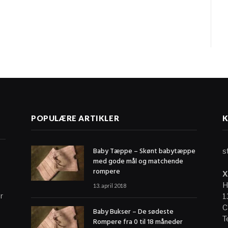
G
POPULÆRE ARTIKLER
Baby Tæppe – Skønt babytæppe
s
med gode mål og matchende
rompere
X
H
13. april 2018
r
1
C
Baby Bukser – De sødeste
T
Rompere fra 0 til 18 måneder