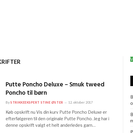
V
KRIFTER
Putte Poncho Deluxe – Smuk tweed
Poncho til børn
B
By
STRIKKEEKSPERT STINE ØSTER
12. oktober 2017
o
Køb opskrift nu Vis din kurv Putte Poncho Deluxe er
B
efterfølgeren til den originale Putte Poncho. Jeg har i
m
denne opskrift valgt et helt anderledes garn…
P