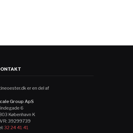
KONTAKT
tineoester.dk er en del af
cale Group ApS
indegade 6
303 København K
VR: 39299739
el:
32 24 41 41