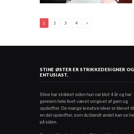
Next
1
2
3
4
STINE ØSTER ER STRIKKEDESIGNER O
ENTUSIAST.
Stine har strikket siden hun var blot 4 år og har
gennem hele livet været omgivet af garn og
opskrifter. De mange kreative ideer er blevet til
en del opskrifter, som du blandt andet kan se he
på siden.