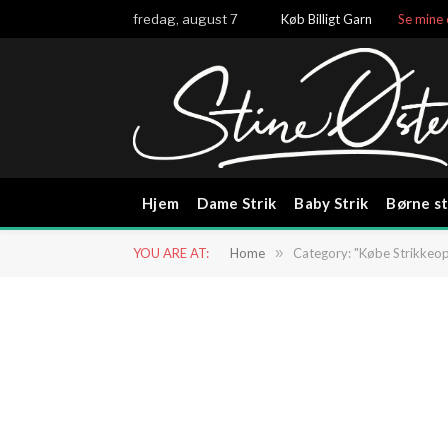
fredag, august 7
Køb Billigt Garn
Se mine 
Hjem
Dame Strik
Baby Strik
Børne st
YOU ARE AT:
Home
»
Category: "Købe Strikkeop