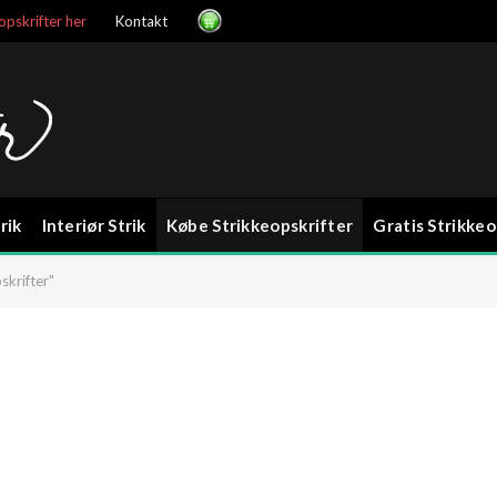
opskrifter her
Kontakt
rik
Interiør Strik
Købe Strikkeopskrifter
Gratis Strikkeo
skrifter"