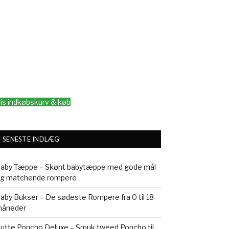
is indkøbskurv & køb
SENESTE INDLÆG
aby Tæppe – Skønt babytæppe med gode mål
g matchende rompere
aby Bukser – De sødeste Rompere fra 0 til 18
åneder
utte Poncho Deluxe – Smuk tweed Poncho til