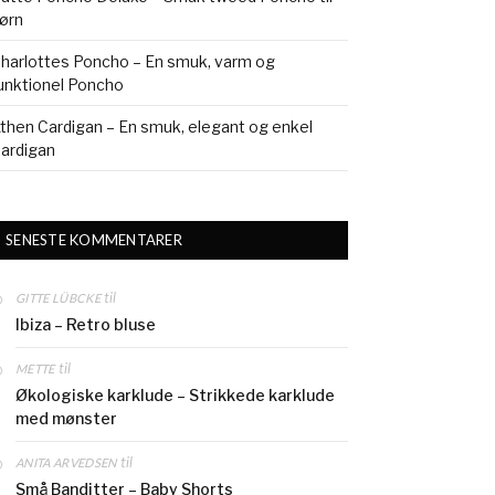
ørn
harlottes Poncho – En smuk, varm og
unktionel Poncho
then Cardigan – En smuk, elegant og enkel
ardigan
SENESTE KOMMENTARER
til
GITTE LÜBCKE
Ibiza – Retro bluse
til
METTE
Økologiske karklude – Strikkede karklude
med mønster
til
ANITA ARVEDSEN
Små Banditter – Baby Shorts