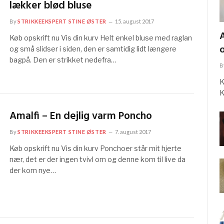
lækker blød bluse
By
STRIKKEEKSPERT STINE ØSTER
15. august 2017
Køb opskrift nu Vis din kurv Helt enkel bluse med raglan
og små slidser i siden, den er samtidig lidt længere
bagpå. Den er strikket nedefra…
B
K
K
Amalfi – En dejlig varm Poncho
By
STRIKKEEKSPERT STINE ØSTER
7. august 2017
Køb opskrift nu Vis din kurv Ponchoer står mit hjerte
nær, det er der ingen tvivl om og denne kom til live da
der kom nye…