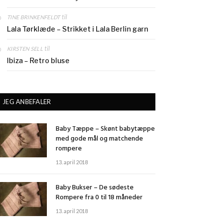
til
TINE BRINKENFELDT
Lala Tørklæde – Strikket i Lala Berlin garn
til
KIRSTEN SELL
Ibiza – Retro bluse
JEG ANBEFALER
Baby Tæppe – Skønt babytæppe
med gode mål og matchende
rompere
13. april 2018
Baby Bukser – De sødeste
Rompere fra 0 til 18 måneder
13. april 2018