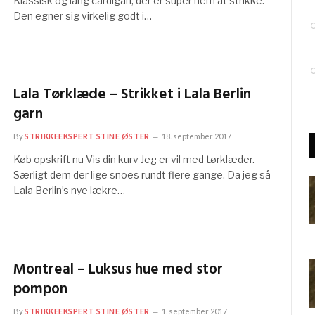
Klassisk og lang cardigan, der er super nem at strikke.
Den egner sig virkelig godt i…
Lala Tørklæde – Strikket i Lala Berlin
garn
By
STRIKKEEKSPERT STINE ØSTER
18. september 2017
Køb opskrift nu Vis din kurv Jeg er vil med tørklæder.
Særligt dem der lige snoes rundt flere gange. Da jeg så
Lala Berlin’s nye lækre…
Montreal – Luksus hue med stor
pompon
By
STRIKKEEKSPERT STINE ØSTER
1. september 2017