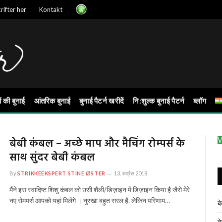
rifter her
Kontakt
ों की बुनाई
आंतरिक बुनाई
बुनाई पैटर्न खरीदें
नि:शुल्क बुनाई पैटर्न
ब्लॉग
बेबी कंबल – अच्छे माप और मैचिंग रोम्पर्स के
V
साथ सुंदर बेबी कंबल
By
STRIKKEEKSPERT STINE ØSTER
13. अप्रैल 2018
मैंने इस स्वादिष्ट शिशु कंबल को उसी शैली/डिज़ाइन में डिज़ाइन किया है जैसे मेरे
नए रोमपर्स आपको यहां मिलेंगे । नुस्खा बहुत सरल है, लेकिन परिणाम…
ब
ब