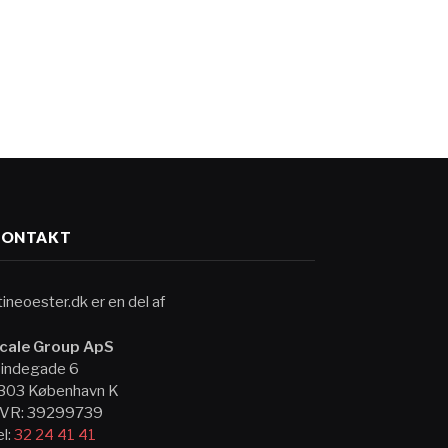
KONTAKT
tineoester.dk er en del af
cale Group ApS
indegade 6
303 København K
VR: 39299739
el:
32 24 41 41