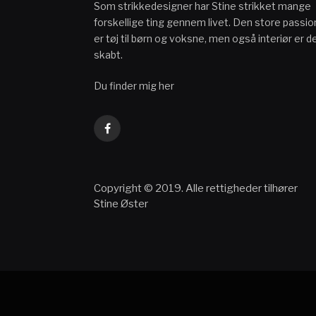
Som strikkedesigner har Stine strikket mange
forskellige ting gennem livet. Den store passio
er tøj til børn og voksne, men også interiør er d
skabt.
Du finder mig her
Facebook
Copyright © 2019. Alle rettigheder tilhører
Stine Øster