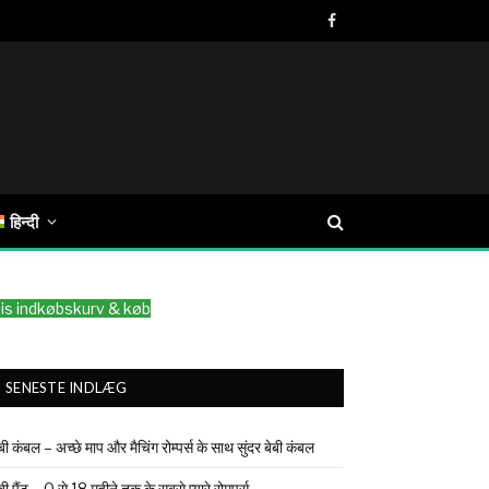
Facebook
हिन्दी
is indkøbskurv & køb
SENESTE INDLÆG
ेबी कंबल – अच्छे माप और मैचिंग रोम्पर्स के साथ सुंदर बेबी कंबल
ेबी पैंट – 0 से 18 महीने तक के सबसे प्यारे रोमपर्स