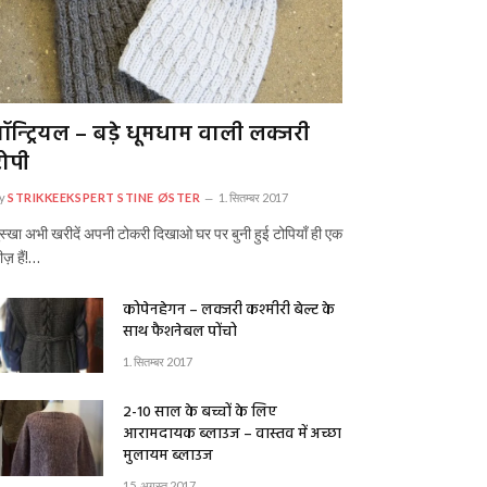
ॉन्ट्रियल – बड़े धूमधाम वाली लक्जरी
ोपी
y
STRIKKEEKSPERT STINE ØSTER
1. सितम्बर 2017
ुस्खा अभी खरीदें अपनी टोकरी दिखाओ घर पर बुनी हुई टोपियाँ ही एक
ीज़ हैं!…
कोपेनहेगन – लक्जरी कश्मीरी बेल्ट के
साथ फैशनेबल पोंचो
1. सितम्बर 2017
2-10 साल के बच्चों के लिए
आरामदायक ब्लाउज – वास्तव में अच्छा
मुलायम ब्लाउज
15. अगस्त 2017