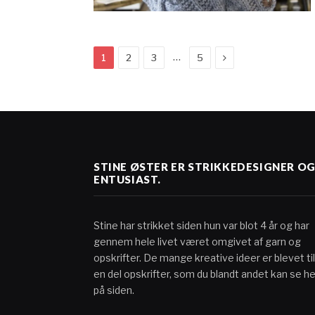
Next
…
1
2
3
5
STINE ØSTER ER STRIKKEDESIGNER O
ENTUSIAST.
Stine har strikket siden hun var blot 4 år og har
gennem hele livet været omgivet af garn og
opskrifter. De mange kreative ideer er blevet til
en del opskrifter, som du blandt andet kan se he
på siden.