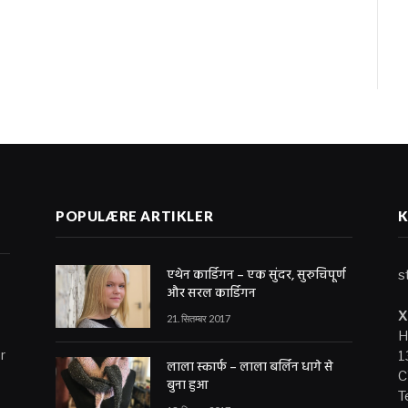
G
POPULÆRE ARTIKLER
एथेन कार्डिगन – एक सुंदर, सुरुचिपूर्ण
s
और सरल कार्डिगन
X
21. सितम्बर 2017
H
r
1
लाला स्कार्फ – लाला बर्लिन धागे से
C
बुना हुआ
T