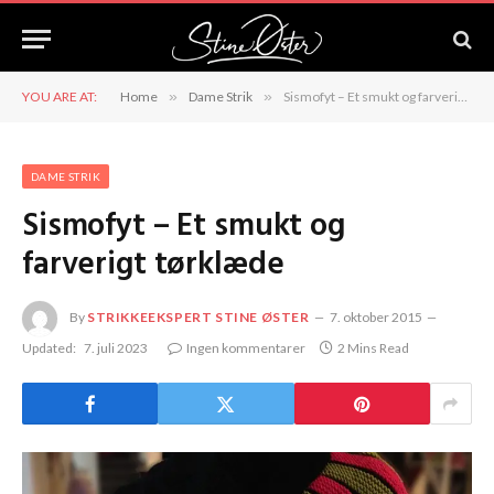
YOU ARE AT:
Home
»
Dame Strik
»
Sismofyt – Et smukt og farverigt tørklæde
DAME STRIK
Sismofyt – Et smukt og
farverigt tørklæde
By
STRIKKEEKSPERT STINE ØSTER
7. oktober 2015
Updated:
7. juli 2023
Ingen kommentarer
2 Mins Read