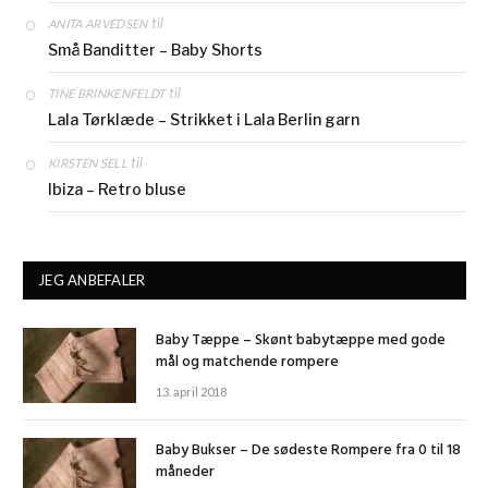
til
ANITA ARVEDSEN
Små Banditter – Baby Shorts
til
TINE BRINKENFELDT
Lala Tørklæde – Strikket i Lala Berlin garn
til
KIRSTEN SELL
Ibiza – Retro bluse
JEG ANBEFALER
Baby Tæppe – Skønt babytæppe med gode
mål og matchende rompere
13. april 2018
Baby Bukser – De sødeste Rompere fra 0 til 18
måneder