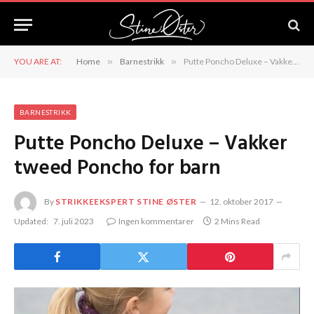
YOU ARE AT:
Home
»
Barnestrikk
»
Putte Poncho Deluxe – Vakker tweed Poncho for barn
BARNESTRIKK
Putte Poncho Deluxe – Vakker
tweed Poncho for barn
By
STRIKKEEKSPERT STINE ØSTER
12. oktober 2017
Updated:
7. juli 2023
Ingen kommentarer
2 Mins Read