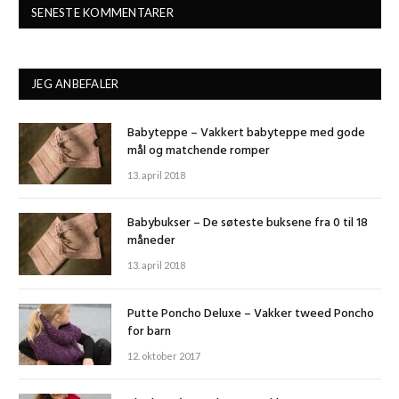
SENESTE KOMMENTARER
JEG ANBEFALER
Babyteppe – Vakkert babyteppe med gode
mål og matchende romper
13. april 2018
Babybukser – De søteste buksene fra 0 til 18
måneder
13. april 2018
Putte Poncho Deluxe – Vakker tweed Poncho
for barn
12. oktober 2017