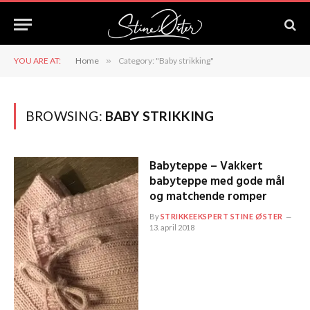
YOU ARE AT:
Home
»
Category: "Baby strikking"
BROWSING:
BABY STRIKKING
Babyteppe – Vakkert
babyteppe med gode mål
og matchende romper
By
STRIKKEEKSPERT STINE ØSTER
13. april 2018