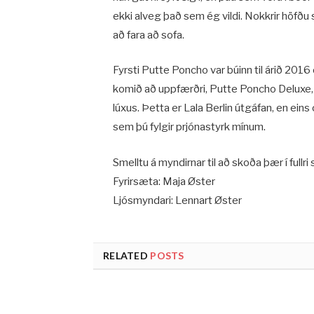
ekki alveg það sem ég vildi. Nokkrir höfðu s
að fara að sofa.
Fyrsti Putte Poncho var búinn til árið 2016
komið að uppfærðri, Putte Poncho Deluxe, út
lúxus. Þetta er Lala Berlin útgáfan, en eins
sem þú fylgir prjónastyrk mínum.
Smelltu á myndirnar til að skoða þær í fullri
Fyrirsæta: Maja Øster
Ljósmyndari: Lennart Øster
RELATED
POSTS