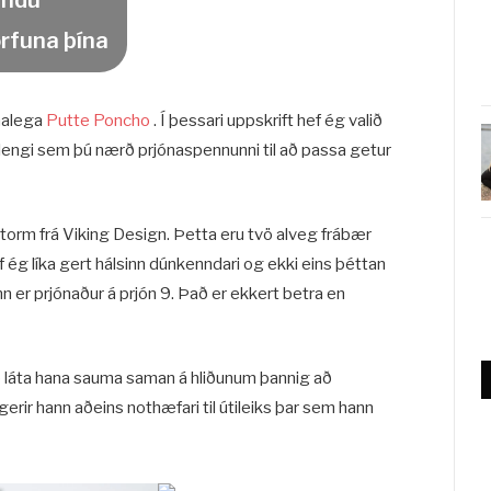
ýndu
rfuna þína
nalega
Putte Poncho
. Í þessari uppskrift hef ég valið
vo lengi sem þú nærð prjónaspennunni til að passa getur
Storm frá Viking Design. Þetta eru tvö alveg frábær
ef ég líka gert hálsinn dúnkenndari og ekki eins þéttan
 er prjónaður á prjón 9. Það er ekkert betra en
að láta hana sauma saman á hliðunum þannig að
gerir hann aðeins nothæfari til útileiks þar sem hann