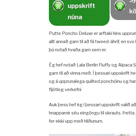
S
uppskrift
kö
núna
Putte Poncho Deluxe er arftaki hins uppru
allt annað garn til að fá tweed-áhrif, en s
þú notað hvaða garn sem er.
Ég hef notað Lala Berlin Fluffy og Alpaca 
garn til að vinna með. Í þessari uppskrift h
og á upprunalega quilted ponchóinu og hann
fljótleg verkefni
Auk þess hef ég í þessari uppskrift valið 
hnapparnir séu eingöngu til skrauts. Þetta 
fer ekki upp með hliðunum.