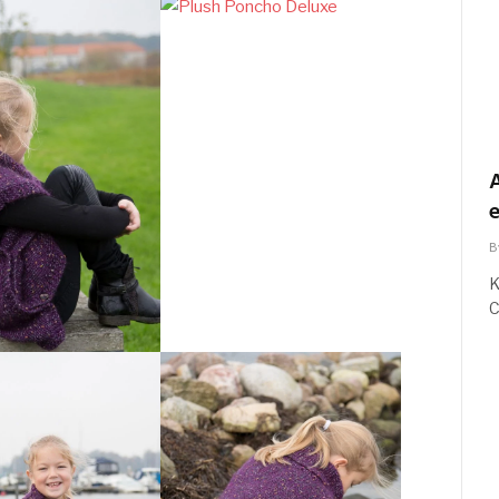
A
B
K
C