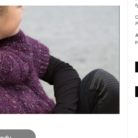
f
C
P
A
p