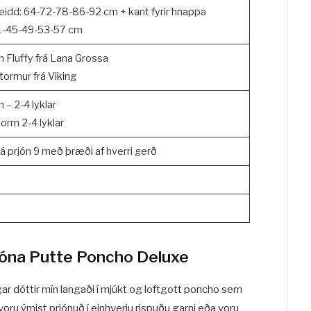
eidd: 64-72-78-86-92 cm + kant fyrir hnappa
1-45-49-53-57 cm
in Fluffy frá Lana Grossa
ormur frá Viking
n – 2-4 lyklar
orm 2-4 lyklar
r á prjón 9 með þræði af hverri gerð
rjóna Putte Poncho Deluxe
ar dóttir mín langaði í mjúkt og loftgott poncho sem
 voru ýmist prjónuð í einhverju rispuðu garni eða voru