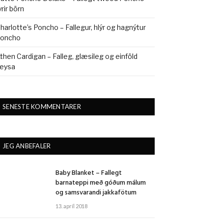
yrir börn
harlotte’s Poncho – Fallegur, hlýr og hagnýtur
oncho
then Cardigan – Falleg, glæsileg og einföld
eysa
SENESTE KOMMENTARER
JEG ANBEFALER
Baby Blanket – Fallegt
barnateppi með góðum málum
og samsvarandi jakkafötum
13. apríl 2018