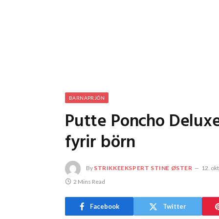
BARNAPRJÓN
Putte Poncho Deluxe
fyrir börn
By
STRIKKEEKSPERT STINE ØSTER
12. ok
2 Mins Read
Facebook
Twitter