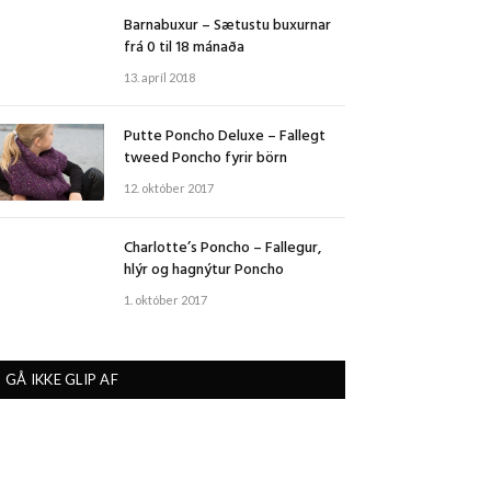
Barnabuxur – Sætustu buxurnar
frá 0 til 18 mánaða
13. apríl 2018
Putte Poncho Deluxe – Fallegt
tweed Poncho fyrir börn
12. október 2017
Charlotte’s Poncho – Fallegur,
hlýr og hagnýtur Poncho
1. október 2017
GÅ IKKE GLIP AF