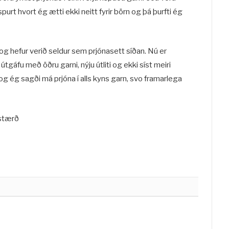
purt hvort ég ætti ekki neitt fyrir börn og þá þurfti ég
 og hefur verið seldur sem prjónasett síðan. Nú er
gáfu með öðru garni, nýju útliti og ekki síst meiri
 og ég sagði má prjóna í alls kyns garn, svo framarlega
 stærð