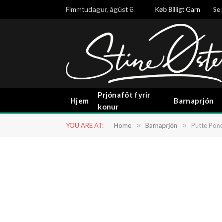
Fimmtudagur, ágúst 6
Køb Billigt Garn
Se 
Prjónaföt fyrir
Hjem
Barnaprjón
konur
YOU ARE AT:
Home
»
Barnaprjón
»
Putte Ponc