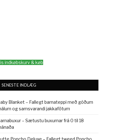
is indkøbskurv & køb
SENESTE INDLÆG
aby Blanket – Fallegt barnateppi með góðum
álum og samsvarandi jakkafötum
arnabuxur – Sætustu buxurnar frá 0 til 18
ánaða
utte Poncho Deluxe – Fallegt tweed Poncho