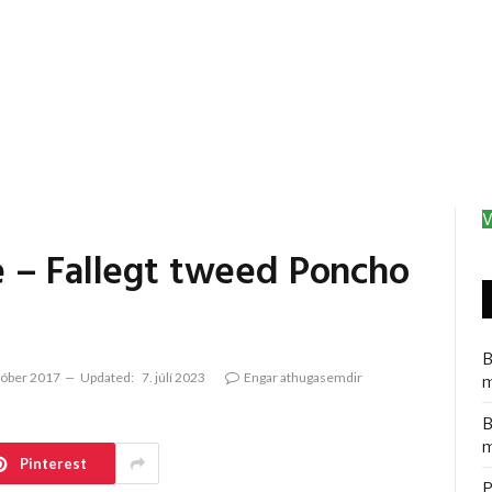
V
 – Fallegt tweed Poncho
B
tóber 2017
Updated:
7. júlí 2023
Engar athugasemdir
m
B
m
Pinterest
P