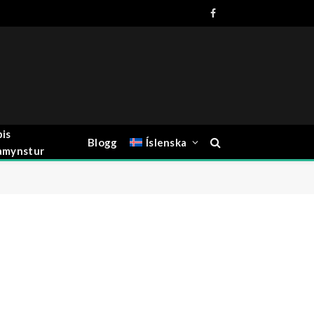
Facebook
is
Blogg
Íslenska
amynstur