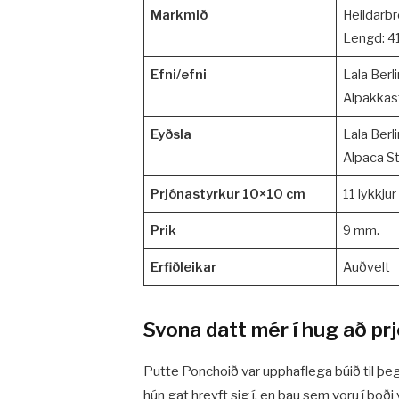
Markmið
Heildarbr
Lengd: 4
Efni/efni
Lala Berl
Alpakkast
Eyðsla
Lala Berli
Alpaca St
Prjónastyrkur 10×10 cm
11 lykkju
Prik
9 mm.
Erfiðleikar
Auðvelt
Svona datt mér í hug að p
Putte Ponchoið var upphaflega búið til þeg
hún gat hreyft sig í, en þau sem voru í boði