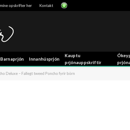
mine opskrifter her
Kontakt
Kauptu
Ókeyp
Barnaprjón
Innanhúsprjón
prjónauppskriftir
prjón
ho Deluxe – Fallegt tweed Poncho fyrir börn