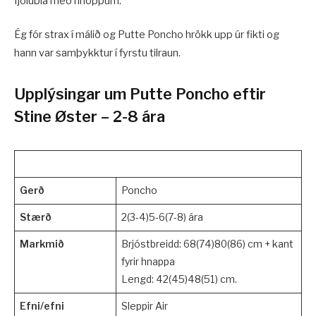
fjólublá með hnöppum.
Ég fór strax í málið og Putte Poncho hrökk upp úr fikti og
hann var samþykktur í fyrstu tilraun.
Upplýsingar um Putte Poncho eftir
Stine Øster – 2-8 ára
Gerð
Poncho
Stærð
2(3-4)5-6(7-8) ára
Markmið
Brjóstbreidd: 68(74)80(86) cm + kant
fyrir hnappa
Lengd: 42(45)48(51) cm.
Efni/efni
Sleppir Air