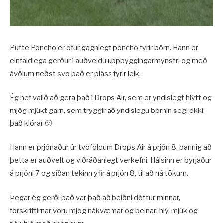
Putte Poncho er ofur gagnlegt poncho fyrir börn. Hann er
einfaldlega gerður í auðveldu uppbyggingarmynstri og með
ávölum neðst svo það er pláss fyrir leik.
Ég hef valið að gera það í Drops Air, sem er yndislegt hlýtt og
mjög mjúkt garn, sem tryggir að yndislegu börnin segi ekki:
það klórar 🙂
Hann er prjónaður úr tvöföldum Drops Air á prjón 8, þannig að
þetta er auðvelt og viðráðanlegt verkefni. Hálsinn er byrjaður
á prjóni 7 og síðan tekinn yfir á prjón 8, til að ná tökum.
Þegar ég gerði það var það að beiðni dóttur minnar,
forskriftirnar voru mjög nákvæmar og beinar: hlý, mjúk og