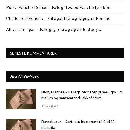
Putte Poncho Deluxe – Fallegt tweed Poncho fyrir börn
Charlotte’s Poncho – Fallegur, hlýr og hagnýtur Poncho
Athen Cardigan – Falleg, glæsileg og einföld peysa
SENESTE KOMMENTARER
JEG ANBEFALER
Baby Blanket – Fallegt barnateppi með góðum
málum og samsvarandi jakkafötum
13. apríl 2018
Barnabuxur – Sætustu buxurnar frá 0 til 18
mánaða