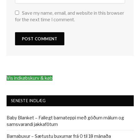
Save my name, email, and website in this browser
for the next time I comment.
Vis indkøbskurv & køb
SENESTE INDLÆG
Baby Blanket – Fallegt barnateppi með góðum málum og
samsvarandi jakkafötum
Barnabuxur – Sætustu buxurnar frá 0 til 18 mánaða