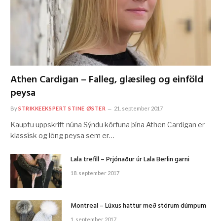
Athen Cardigan – Falleg, glæsileg og einföld
peysa
By
STRIKKEEKSPERT STINE ØSTER
21. september 2017
Kauptu uppskrift núna Sýndu körfuna þína Athen Cardigan er
klassísk og löng peysa sem er…
Lala trefill – Prjónaður úr Lala Berlin garni
18. september 2017
Montreal – Lúxus hattur með stórum dúmpum
1. september 2017