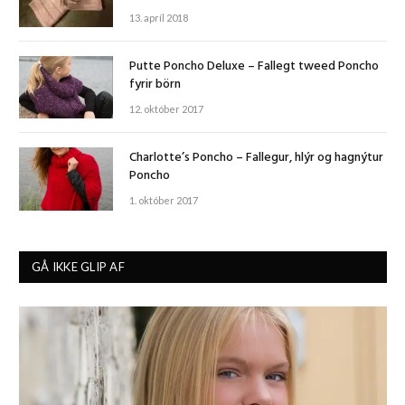
13. apríl 2018
Putte Poncho Deluxe – Fallegt tweed Poncho
fyrir börn
12. október 2017
Charlotte’s Poncho – Fallegur, hlýr og hagnýtur
Poncho
1. október 2017
GÅ IKKE GLIP AF