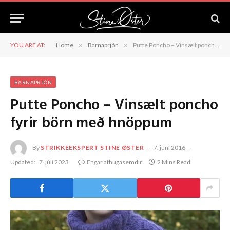
YOU ARE AT:
Home
»
Barnaprjón
»
Putte Poncho – Vinsælt poncho fyrir börn með hnöppum
BARNAPRJÓN
Putte Poncho – Vinsælt poncho
fyrir börn með hnöppum
By
STRIKKEEKSPERT STINE ØSTER
7. júní 2016
Updated:
7. júlí 2023
Engar athugasemdir
2 Mins Read