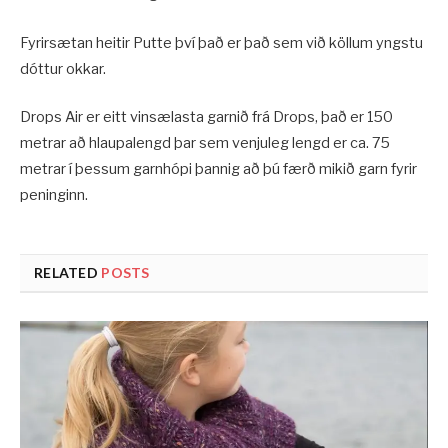
Fyrirsætan heitir Putte því það er það sem við köllum yngstu
dóttur okkar.
Drops Air er eitt vinsælasta garnið frá Drops, það er 150
metrar að hlaupalengd þar sem venjuleg lengd er ca. 75
metrar í þessum garnhópi þannig að þú færð mikið garn fyrir
peninginn.
RELATED
POSTS