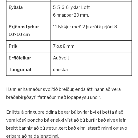
Eyðsla
5-5-6-6 lyklar Loft
6 hnappar 20 mm.
Prjónastyrkur
11 lykkjur með 2 þræði á prjóni 8
10×10 cm
Prik
7 og 8 mm.
Erfiðleikar
Auðvelt
Tungumál
danska
Hann er hannaður svolítið breiður, enda átti hann að vera
bráðabirgðayfirfatnaður með lopapeysu undir.
En líttu á bringubreiddina þegar þú byrjar því ef þetta á að
vera kósý poncho þá er ekki víst að þú þurfir það alveg jafn
breitt þannig að þú getur gert það einni stærð minni og svo
er bara að halda lengdinni.