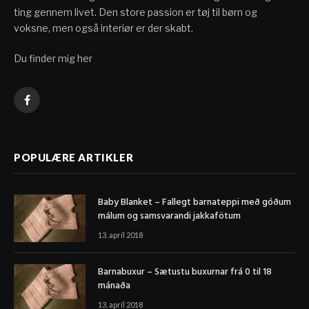
ting gennem livet. Den store passion er tøj til børn og
voksne, men også interiør er der skabt.
Du finder mig her
Facebook
POPULÆRE ARTIKLER
Baby Blanket – Fallegt barnateppi með góðum
málum og samsvarandi jakkafötum
13. apríl 2018
Barnabuxur – Sætustu buxurnar frá 0 til 18
mánaða
13. apríl 2018