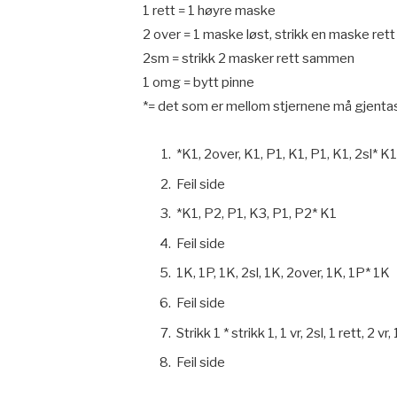
1 rett = 1 høyre maske
2 over = 1 maske løst, strikk en maske ret
2sm = strikk 2 masker rett sammen
1 omg = bytt pinne
*= det som er mellom stjernene må gjenta
*K1, 2over, K1, P1, K1, P1, K1, 2sl* K1
Feil side
*K1, P2, P1, K3, P1, P2* K1
Feil side
1K, 1P, 1K, 2sl, 1K, 2over, 1K, 1P* 1K
Feil side
Strikk 1 * strikk 1, 1 vr, 2sl, 1 rett, 2 vr, 
Feil side