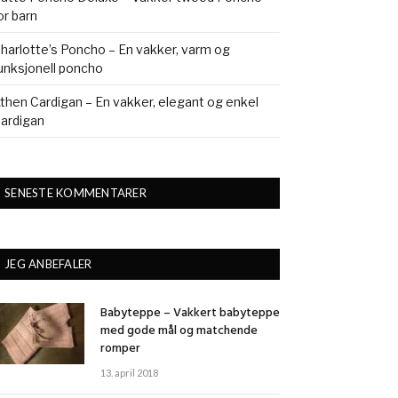
or barn
harlotte’s Poncho – En vakker, varm og
unksjonell poncho
then Cardigan – En vakker, elegant og enkel
ardigan
SENESTE KOMMENTARER
JEG ANBEFALER
Babyteppe – Vakkert babyteppe
med gode mål og matchende
romper
13. april 2018