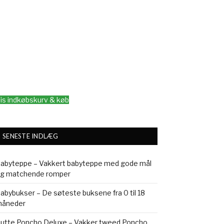
is indkøbskurv & køb
SENESTE INDLÆG
abyteppe – Vakkert babyteppe med gode mål
g matchende romper
abybukser – De søteste buksene fra 0 til 18
åneder
utte Poncho Deluxe – Vakker tweed Poncho