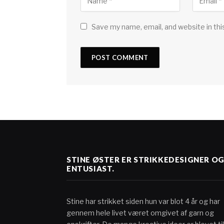
Save my name, email, and website in thi
STINE ØSTER ER STRIKKEDESIGNER O
ENTUSIAST.
Stine har strikket siden hun var blot 4 år og har
gennem hele livet været omgivet af garn og