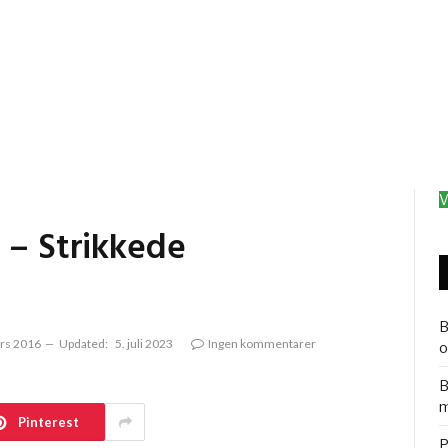
V
 – Strikkede
B
rs 2016
Updated:
5. juli 2023
Ingen kommentarer
o
B
m
Pinterest
P