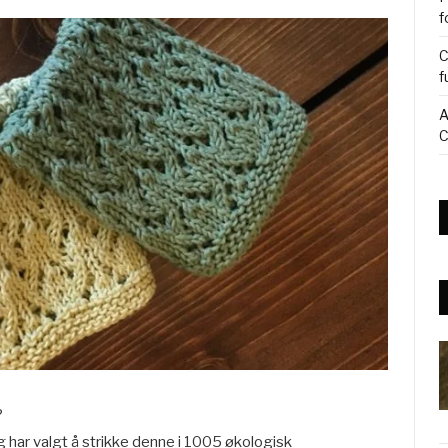
f
C
f
A
C
?
 har valgt å strikke denne i 1005 økologisk