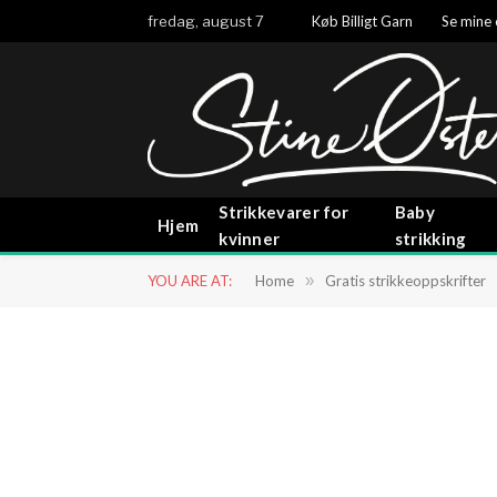
fredag, august 7
Køb Billigt Garn
Se mine 
Strikkevarer for
Baby
Hjem
kvinner
strikking
YOU ARE AT:
Home
»
Gratis strikkeoppskrifter