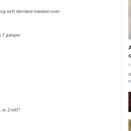
t og sett den løse masken over.
s 7 ganger
B
K
e
1 vr, 2 rett*