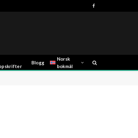
Facebook
Norsk
Blogg
ppskrifter
bokmål