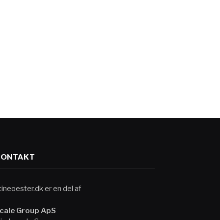
KONTAKT
tineoester.dk er en del af
cale Group ApS