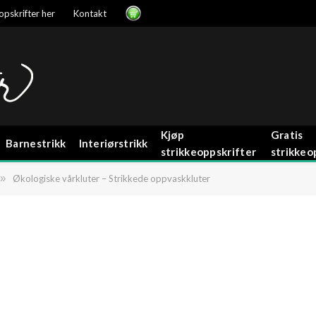
opskrifter her
Kontakt
Kjøp
Gratis
Barnestrikk
Interiørstrikk
strikkeoppskrifter
strikkeo
»
Økologiske vårkluter – Strikkede oppvaskkluter