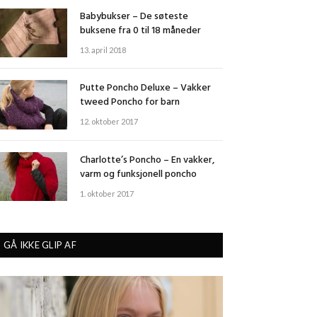
Babybukser – De søteste
buksene fra 0 til 18 måneder
13. april 2018
Putte Poncho Deluxe – Vakker
tweed Poncho for barn
12. oktober 2017
Charlotte’s Poncho – En vakker,
varm og funksjonell poncho
1. oktober 2017
GÅ IKKE GLIP AF