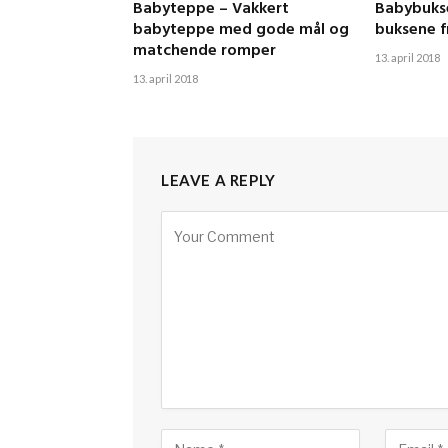
Babyteppe – Vakkert
Babybukse
babyteppe med gode mål og
buksene f
matchende romper
13. april 2018
13. april 2018
LEAVE A REPLY