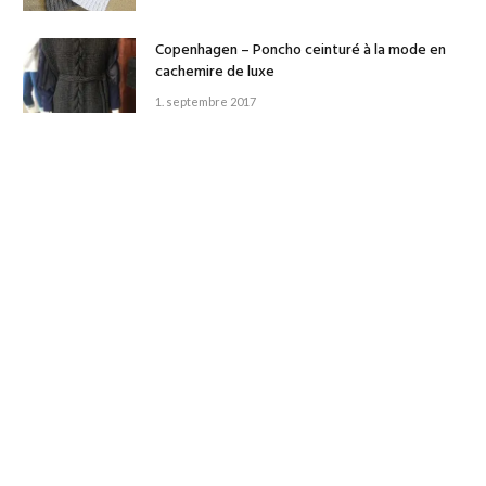
Copenhagen – Poncho ceinturé à la mode en
cachemire de luxe
1. septembre 2017
STINE ØSTER ER STRIKKEDESIGNER OG
ENTUSIAST.
Stine har strikket siden hun var blot 4 år og har gennem hele
livet været omgivet af garn og opskrifter. De mange kreative
ideer er blevet til en del opskrifter, som du blandt andet kan
se her på siden.
Som strikkedesigner har Stine strikket mange forskellige
ting gennem livet. Den store passion er tøj til børn og