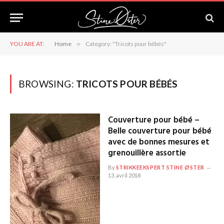
YOU ARE AT:
Home
»
Category: "Tricots pour bébés"
BROWSING:
TRICOTS POUR BÉBÉS
Couverture pour bébé –
Belle couverture pour bébé
avec de bonnes mesures et
grenouillère assortie
By
STRIKKEEKSPERT STINE ØSTER
13. avril 2018