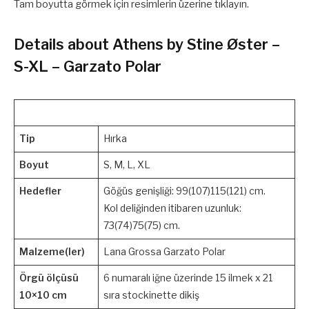
Tam boyutta görmek için resimlerin üzerine tıklayın.
Details about Athens by Stine Øster –
S-XL – Garzato Polar
Tip
Hırka
Boyut
S, M, L, XL
Hedefler
Göğüs genişliği: 99(107)115(121) cm.
Kol deliğinden itibaren uzunluk:
73(74)75(75) cm.
Malzeme(ler)
Lana Grossa Garzato Polar
Örgü ölçüsü
6 numaralı iğne üzerinde 15 ilmek x 21
10×10 cm
sıra stockinette dikiş