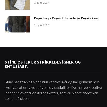
1. Eylül 2017
Kopenhag – Kaşmir Lüksünde Şık Kuşaklı Panço
1. Eylül 2017
STINE ØSTER ER STRIKKEDESIGNER OG
ENTUSIAST.
Stine har strikket siden hun var blot 4 år og har gennem hele
livet været omgivet af garn og opskrifter. De mange kreative
ideer er blevet til en del opskrifter, som du blandt andet kan
se her på siden.