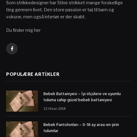
Som strikkedesigner har Stine strikket mange forskellige
ting gennem livet. Den store passion er tøj til børn og
voksne, men også interiør er der skabt.
Du finder mig her
Facebook
POPULÆRE ARTIKLER
Bebek Battaniyesi – İyi ölçülere ve uyumlu
tuluma sahip güzel bebek battaniyesi
13. Nisan 2018
Bebek Pantolonları – 0-18 ay arası en şirin
tulumlar