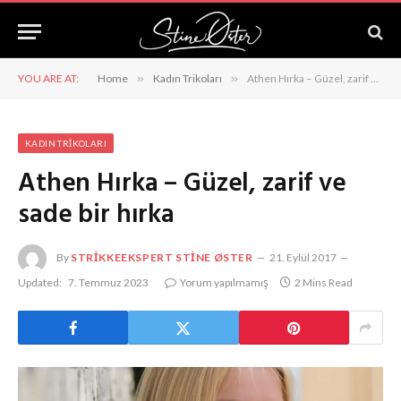
YOU ARE AT:
Home
»
Kadın Trikoları
»
Athen Hırka – Güzel, zarif ve sade bir hırka
KADIN TRIKOLARI
Athen Hırka – Güzel, zarif ve
sade bir hırka
By
STRIKKEEKSPERT STINE ØSTER
21. Eylül 2017
Updated:
7. Temmuz 2023
Yorum yapılmamış
2 Mins Read