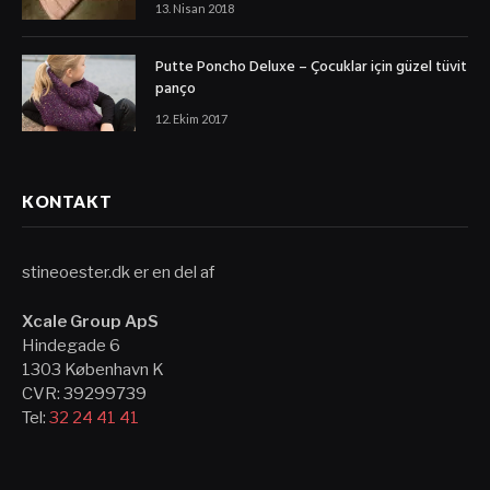
13. Nisan 2018
Putte Poncho Deluxe – Çocuklar için güzel tüvit
panço
12. Ekim 2017
KONTAKT
stineoester.dk er en del af
Xcale Group ApS
Hindegade 6
1303 København K
CVR: 39299739
Tel:
32 24 41 41