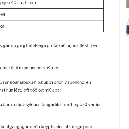
gprjón 40 cm, 6 mm
elt
ka
 garni og ég hef líklega prófað að prjóna flest í því
 kemur út á mismunandi spýtum.
,5 í ungbarnabuxum og upp í prjón 7 í poncho, en
st hún létt, loftgóð og mjúk þar.
lu börnin í fjölskyldunni langar líka í sett og það verður
úr afgangsgarni eða keyptu einn af fallegu pom