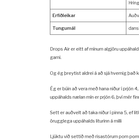
Hrin
Erfiðleikar
Auðv
Tungumál
dans
Drops Air er eitt af mínum algjöru uppáhalds
garni.
Og ég þreytist aldrei á að sjá hvernig það
Ég er búin að vera með hana niður í prjón 4
uppáhalds nælan mín er prjón 6, því mér finn
Sett er auðvelt að taka niður í pinna 5, ef lit
örugglega uppáhalds liturinn á milli
Ljúktu við settið með risastórum pom pom 