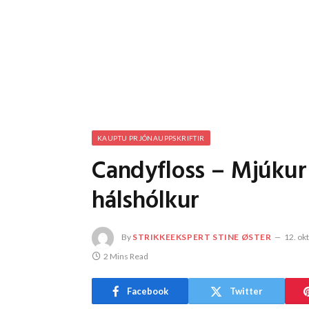
KAUPTU PRJÓNAUPPSKRIFTIR
Candyfloss – Mjúkur 
hálshólkur
By
STRIKKEEKSPERT STINE ØSTER
12. ok
2 Mins Read
Facebook
Twitter