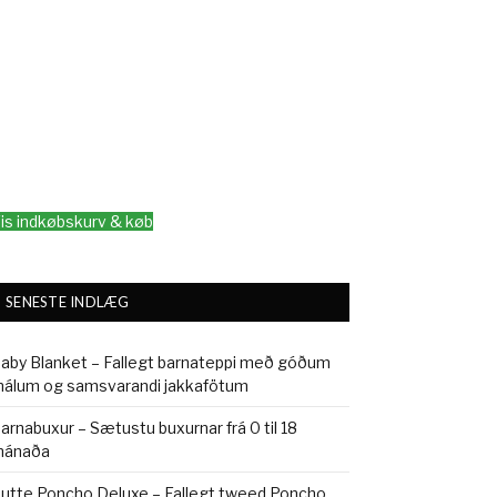
is indkøbskurv & køb
SENESTE INDLÆG
aby Blanket – Fallegt barnateppi með góðum
álum og samsvarandi jakkafötum
arnabuxur – Sætustu buxurnar frá 0 til 18
ánaða
utte Poncho Deluxe – Fallegt tweed Poncho