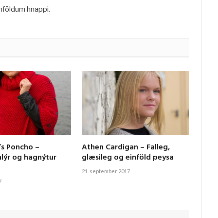
földum hnappi.
’s Poncho –
Athen Cardigan – Falleg,
hlýr og hagnýtur
glæsileg og einföld peysa
21. september 2017
7