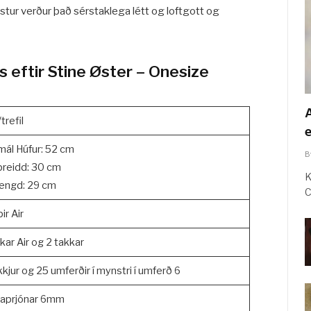
tur verður það sérstaklega létt og loftgott og
 eftir Stine Øster – Onesize
A
trefil
mál Húfur: 52 cm
B
breidd: 30 cm
K
lengd: 29 cm
C
ir Air
kar Air og 2 takkar
kkjur og 25 umferðir í mynstri í umferð 6
aprjónar 6mm