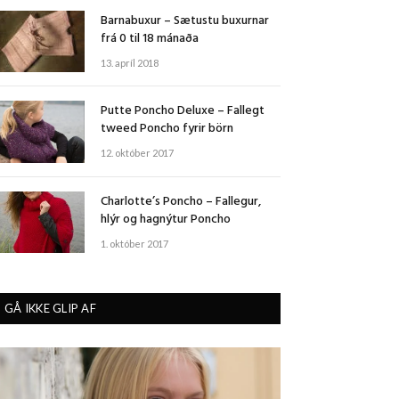
Barnabuxur – Sætustu buxurnar
frá 0 til 18 mánaða
13. apríl 2018
Putte Poncho Deluxe – Fallegt
tweed Poncho fyrir börn
12. október 2017
Charlotte’s Poncho – Fallegur,
hlýr og hagnýtur Poncho
1. október 2017
GÅ IKKE GLIP AF