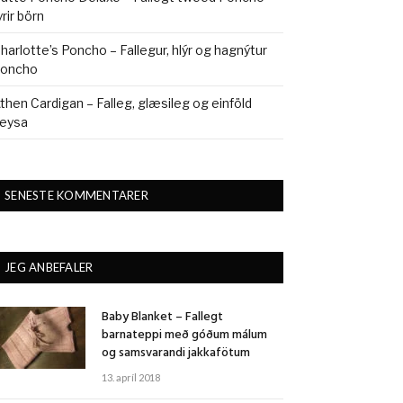
yrir börn
harlotte’s Poncho – Fallegur, hlýr og hagnýtur
oncho
then Cardigan – Falleg, glæsileg og einföld
eysa
SENESTE KOMMENTARER
JEG ANBEFALER
Baby Blanket – Fallegt
barnateppi með góðum málum
og samsvarandi jakkafötum
13. apríl 2018