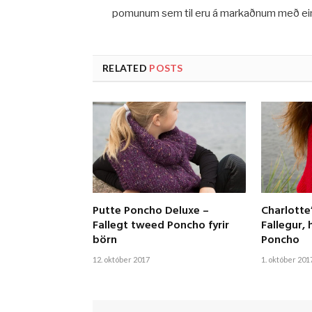
pomunum sem til eru á markaðnum með ein
RELATED
POSTS
Putte Poncho Deluxe –
Charlotte
Fallegt tweed Poncho fyrir
Fallegur, 
börn
Poncho
12. október 2017
1. október 201