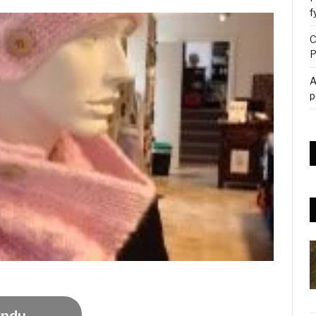
f
C
P
A
p