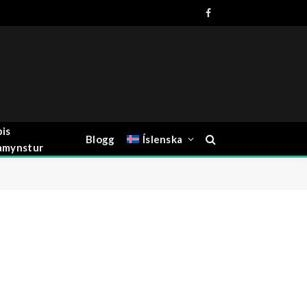
Facebook
is
Blogg
Íslenska
amynstur