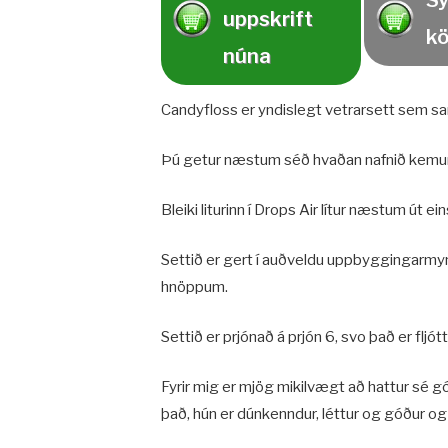
S
uppskrift
kö
núna
Candyfloss er yndislegt vetrarsett sem sa
Þú getur næstum séð hvaðan nafnið kemur
Bleiki liturinn í Drops Air lítur næstum út ein
Settið er gert í auðveldu uppbyggingarmyn
hnöppum.
Settið er prjónað á prjón 6, svo það er fljót
Fyrir mig er mjög mikilvægt að hattur sé 
það, hún er dúnkenndur, léttur og góður og 