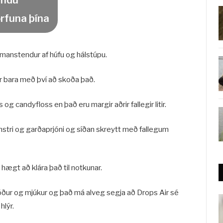
ýndu
rfuna þína
manstendur af húfu og hálstúpu.
 bara með því að skoða það.
s og candyfloss en það eru margir aðrir fallegir litir.
stri og garðaprjóni og síðan skreytt með fallegum
t hægt að klára það til notkunar.
góður og mjúkur og það má alveg segja að Drops Air sé
hlýr.