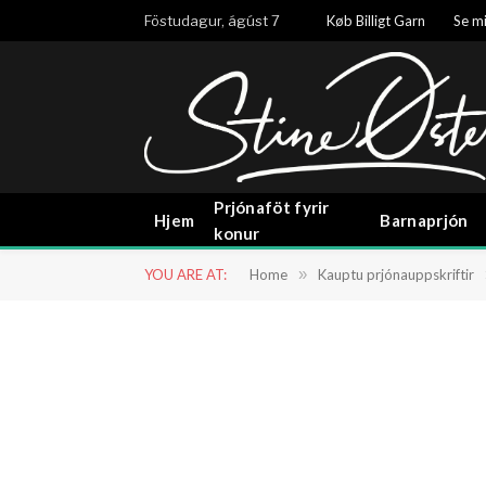
Föstudagur, ágúst 7
Køb Billigt Garn
Se mi
Prjónaföt fyrir
Hjem
Barnaprjón
konur
YOU ARE AT:
Home
»
Kauptu prjónauppskriftir