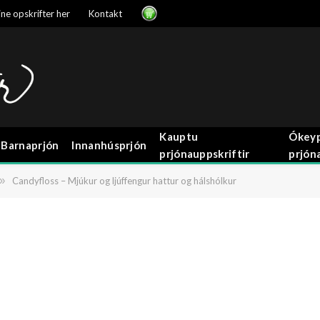
ne opskrifter her
Kontakt
Kauptu
Ókeyp
Barnaprjón
Innanhúsprjón
prjónauppskriftir
prjón
»
Candyfloss – Mjúkur og ljúffengur hattur og hálshólkur