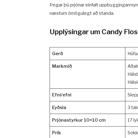
Þegar þú prjónar einfalt uppbyggingarmyns
næstum ómögulegt að standa.
Upplýsingar um Candy Floss
Gerð
Húfa/
Markmið
Aðal
Háls
Háls
Efni/efni
Slepp
Eyðsla
3 tak
Prjónastyrkur 10×10 cm
17 ly
Prik
Sokk