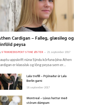
then Cardigan – Falleg, glæsileg og
einföld peysa
y
STRIKKEEKSPERT STINE ØSTER
21. september 2017
auptu uppskrift núna Sýndu körfuna þína Athen
ardigan er klassísk og löng peysa sem er…
Lala trefill – Prjónaður úr Lala
Berlin garni
18. september 2017
Montreal – Lúxus hattur með
stórum dúmpum