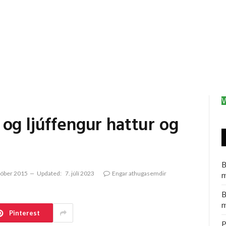
V
og ljúffengur hattur og
B
tóber 2015
Updated:
7. júlí 2023
Engar athugasemdir
m
B
m
Pinterest
P