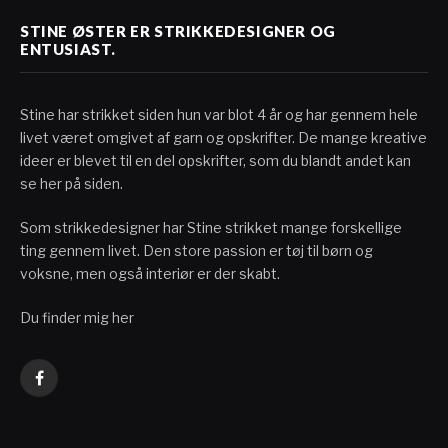
STINE ØSTER ER STRIKKEDESIGNER OG
ENTUSIAST.
Stine har strikket siden hun var blot 4 år og har gennem hele
livet været omgivet af garn og opskrifter. De mange kreative
ideer er blevet til en del opskrifter, som du blandt andet kan
se her på siden.
Som strikkedesigner har Stine strikket mange forskellige
ting gennem livet. Den store passion er tøj til børn og
voksne, men også interiør er der skabt.
Du finder mig her
Facebook