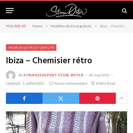
YOU ARE AT:
Home
»
Modèles de tricot gratuits
»
Ibiza – Chemisier rétro
MODÈLES DE TRICOT GRATUITS
Ibiza – Chemisier rétro
By
STRIKKEEKSPERT STINE ØSTER
20. mai 2015
Updated:
5. juillet 2023
Aucun commentaire
6 Mins Read