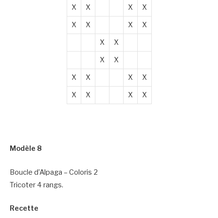
X
X
X
X
X
X
X
X
X
X
X
X
X
X
X
X
X
X
X
X
Modèle 8
Boucle d’Alpaga – Coloris 2
Tricoter 4 rangs.
Recette