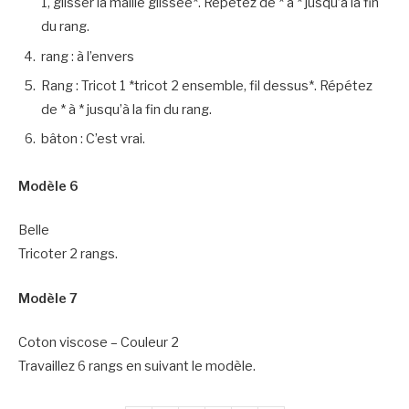
1, glisser la maille glissée*. Répétez de * à * jusqu’à la fin
du rang.
rang : à l’envers
Rang : Tricot 1 *tricot 2 ensemble, fil dessus*. Répétez
de * à * jusqu’à la fin du rang.
bâton : C’est vrai.
Modèle 6
Belle
Tricoter 2 rangs.
Modèle 7
Coton viscose – Couleur 2
Travaillez 6 rangs en suivant le modèle.