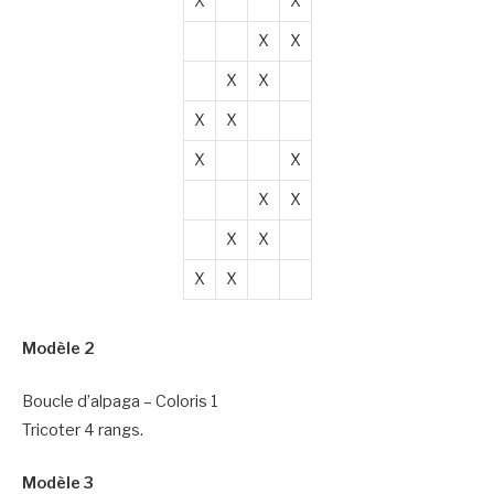
X
X
X
X
X
X
X
X
X
X
X
X
X
X
X
X
Modèle 2
Boucle d’alpaga – Coloris 1
Tricoter 4 rangs.
Modèle 3