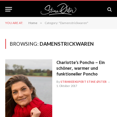
YOU ARE AT:
Home
»
Category: "Damenstrickwaren"
BROWSING:
DAMENSTRICKWAREN
Charlotte’s Poncho – Ein
schöner, warmer und
funktioneller Poncho
By
STRIKKEEKSPERT STINE ØSTER
1. Oktober 2017