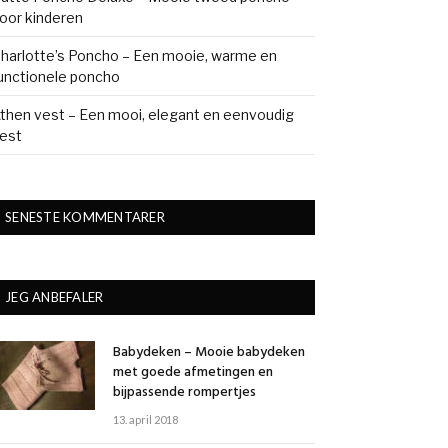
oor kinderen
harlotte’s Poncho – Een mooie, warme en
unctionele poncho
then vest – Een mooi, elegant en eenvoudig
est
SENESTE KOMMENTARER
JEG ANBEFALER
Babydeken – Mooie babydeken
met goede afmetingen en
bijpassende rompertjes
13. april 2018