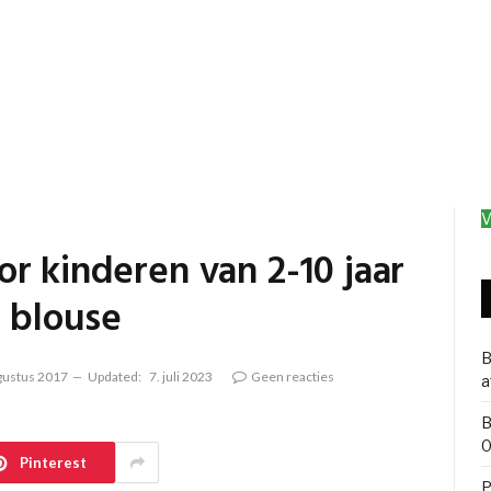
V
r kinderen van 2-10 jaar
e blouse
B
gustus 2017
Updated:
7. juli 2023
Geen reacties
a
B
0
Pinterest
P