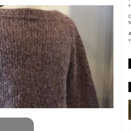
v
C
f
A
v