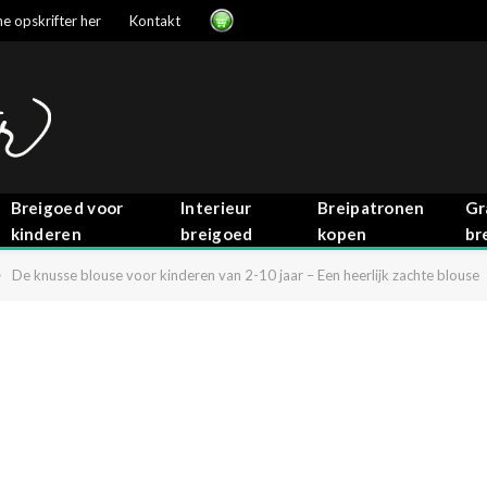
e opskrifter her
Kontakt
Breigoed voor
Interieur
Breipatronen
Gr
kinderen
breigoed
kopen
br
»
De knusse blouse voor kinderen van 2-10 jaar – Een heerlijk zachte blouse