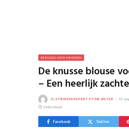
BREIGOED VOOR KINDEREN
De knusse blouse voo
– Een heerlijk zacht
By
STRIKKEEKSPERT STINE ØSTER
15. au
2 Mins Read
Facebook
Twitter