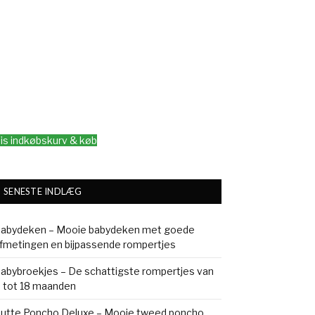
is indkøbskurv & køb
SENESTE INDLÆG
abydeken – Mooie babydeken met goede
fmetingen en bijpassende rompertjes
abybroekjes – De schattigste rompertjes van
 tot 18 maanden
utte Poncho Deluxe – Mooie tweed poncho