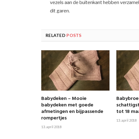
vezels aan de buitenkant hebben verzameld. 
dit garen.
RELATED
POSTS
Babydeken – Mooie
Babybroek
babydeken met goede
schattigs
afmetingen en bijpassende
tot 18 m
rompertjes
13. april 2018
13. april 2018