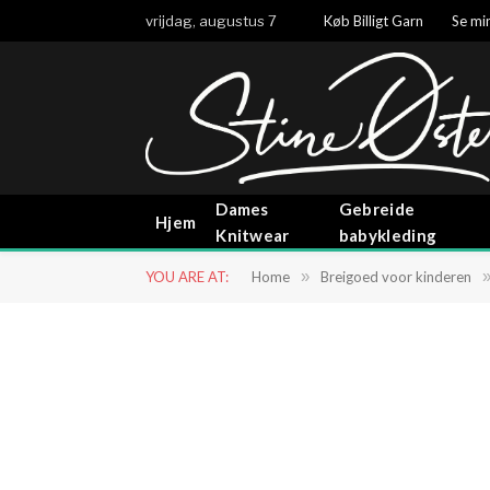
vrijdag, augustus 7
Køb Billigt Garn
Se min
Dames
Gebreide
Hjem
Knitwear
babykleding
YOU ARE AT:
Home
»
Breigoed voor kinderen