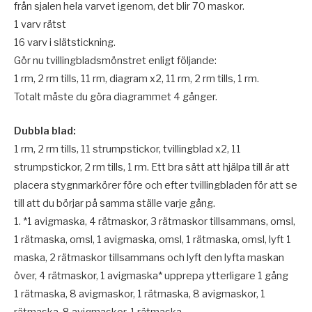
från sjalen hela varvet igenom, det blir 70 maskor.
1 varv rätst
16 varv i slätstickning.
Gör nu tvillingbladsmönstret enligt följande:
1 rm, 2 rm tills, 11 rm, diagram x2, 11 rm, 2 rm tills, 1 rm.
Totalt måste du göra diagrammet 4 gånger.
Dubbla blad:
1 rm, 2 rm tills, 11 strumpstickor, tvillingblad x2, 11
strumpstickor, 2 rm tills, 1 rm. Ett bra sätt att hjälpa till är att
placera stygnmarkörer före och efter tvillingbladen för att se
till att du börjar på samma ställe varje gång.
1. *1 avigmaska, 4 rätmaskor, 3 rätmaskor tillsammans, omsl,
1 rätmaska, omsl, 1 avigmaska, omsl, 1 rätmaska, omsl, lyft 1
maska, 2 rätmaskor tillsammans och lyft den lyfta maskan
över, 4 rätmaskor, 1 avigmaska* upprepa ytterligare 1 gång
1 rätmaska, 8 avigmaskor, 1 rätmaska, 8 avigmaskor, 1
rätmaska, 8 avigmaskor, 1 rätmaska