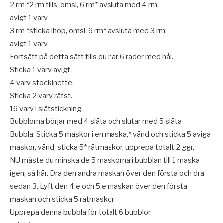
2 rm *2 rm tills, omsl, 6 rm* avsluta med 4 rm.
avigt 1 varv
3 rm *sticka ihop, omsl, 6 rm* avsluta med 3 rm.
avigt 1 varv
Fortsätt på detta sätt tills du har 6 rader med hål.
Sticka 1 varv avigt.
4 varv stockinette.
Sticka 2 varv rätst.
16 varv i slätstickning.
Bubblorna börjar med 4 släta och slutar med 5 släta
Bubbla: Sticka 5 maskor i en maska,* vänd och sticka 5 aviga
maskor, vänd, sticka 5* rätmaskor, upprepa totalt 2 ggr,
NU måste du minska de 5 maskorna i bubblan till 1 maska
igen, så här. Dra den andra maskan över den första och dra
sedan 3. Lyft den 4:e och 5:e maskan över den första
maskan och sticka 5 rätmaskor
Upprepa denna bubbla för totalt 6 bubblor.