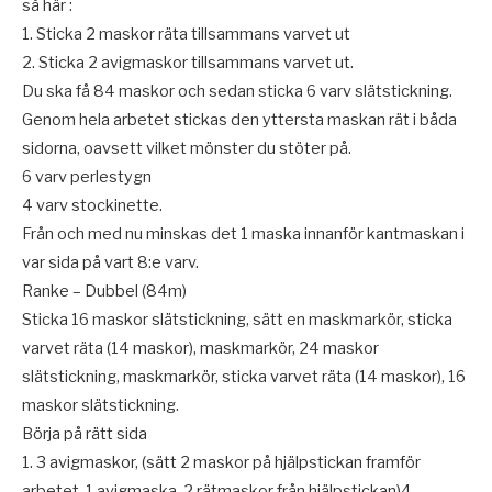
så här :
1. Sticka 2 maskor räta tillsammans varvet ut
2. Sticka 2 avigmaskor tillsammans varvet ut.
Du ska få 84 maskor och sedan sticka 6 varv slätstickning.
Genom hela arbetet stickas den yttersta maskan rät i båda
sidorna, oavsett vilket mönster du stöter på.
6 varv perlestygn
4 varv stockinette.
Från och med nu minskas det 1 maska innanför kantmaskan i
var sida på vart 8:e varv.
Ranke – Dubbel (84m)
Sticka 16 maskor slätstickning, sätt en maskmarkör, sticka
varvet räta (14 maskor), maskmarkör, 24 maskor
slätstickning, maskmarkör, sticka varvet räta (14 maskor), 16
maskor slätstickning.
Börja på rätt sida
1. 3 avigmaskor, (sätt 2 maskor på hjälpstickan framför
arbetet, 1 avigmaska, 2 rätmaskor från hjälpstickan)4