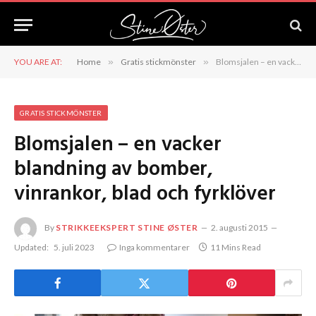
YOU ARE AT:
Home
»
Gratis stickmönster
»
Blomsjalen – en vacker blandning av bomber, vinrankor, blad och fyrklöver
GRATIS STICKMÖNSTER
Blomsjalen – en vacker
blandning av bomber,
vinrankor, blad och fyrklöver
By
STRIKKEEKSPERT STINE ØSTER
2. augusti 2015
Updated:
5. juli 2023
Inga kommentarer
11 Mins Read