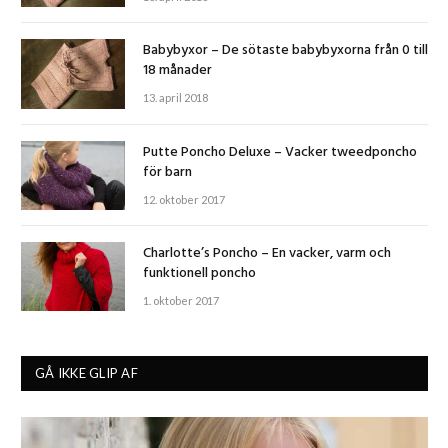
Babybyxor – De sötaste babybyxorna från 0 till
18 månader
13. april 2018
Putte Poncho Deluxe – Vacker tweedponcho
för barn
12. oktober 2017
Charlotte’s Poncho – En vacker, varm och
funktionell poncho
1. oktober 2017
GÅ IKKE GLIP AF