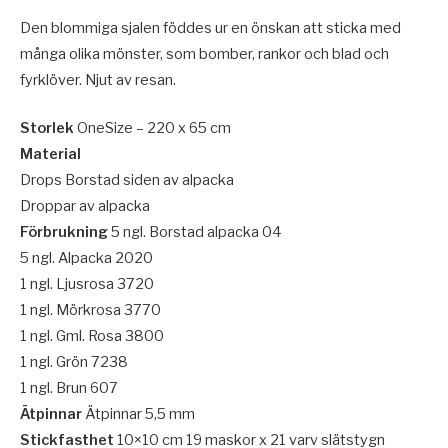
Den blommiga sjalen föddes ur en önskan att sticka med
många olika mönster, som bomber, rankor och blad och
fyrklöver. Njut av resan.
Storlek
OneSize – 220 x 65 cm
Material
Drops Borstad siden av alpacka
Droppar av alpacka
Förbrukning
5 ngl. Borstad alpacka 04
5 ngl. Alpacka 2020
1 ngl. Ljusrosa 3720
1 ngl. Mörkrosa 3770
1 ngl. Gml. Rosa 3800
1 ngl. Grön 7238
1 ngl. Brun 607
Ätpinnar
Ätpinnar 5,5 mm
Stickfasthet
10×10 cm 19 maskor x 21 varv slätstygn