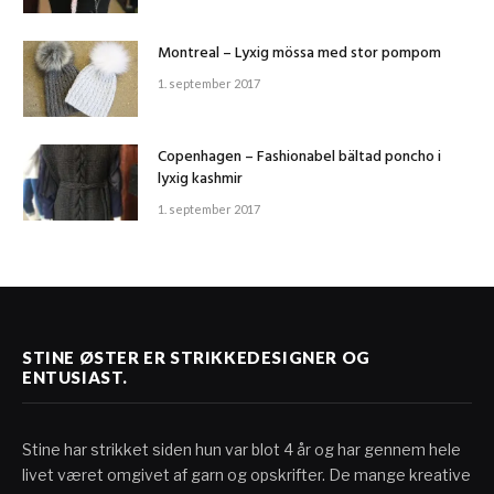
Montreal – Lyxig mössa med stor pompom
1. september 2017
Copenhagen – Fashionabel bältad poncho i
lyxig kashmir
1. september 2017
STINE ØSTER ER STRIKKEDESIGNER OG
ENTUSIAST.
Stine har strikket siden hun var blot 4 år og har gennem hele
livet været omgivet af garn og opskrifter. De mange kreative