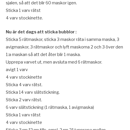
sjalen, så att det blir 60 maskor igen.
Sticka 1 varv rätst
4 varv stockinette.
Nu är det dags att sticka bubblor :
Sticka 5 rätmaskor, sticka 3 maskor räta i samma maska, 3
avigmaskor, 3 rätmaskor och lyft maskorna 2 och 3 över den
1:a maskan så att det åter blir 1 maska.
Upprepa varvet ut, men avsluta med 6 rätmaskor.
avigt 1 varv
4 varv stockinette
Sticka 4 varv rätst.
Sticka 14 varv slätstickning.
Sticka 2 varv rätst.
6 varv slätstickning (1 rätmaska, 1 avigmaska)
Sticka 1 varv rätst
4 varv stockinette
Sticka 3 rm *2 rm tills, omsl, 2 rm 2* (upprepa mellan