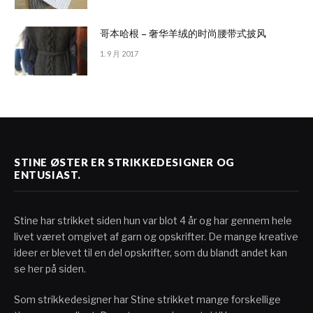
哥本哈根 – 奢华羊绒的时尚腰带式披风
1. 9 月 2017
STINE ØSTER ER STRIKKEDESIGNER OG
ENTUSIAST.
Stine har strikket siden hun var blot 4 år og har gennem hele
livet været omgivet af garn og opskrifter. De mange kreative
ideer er blevet til en del opskrifter, som du blandt andet kan
se her på siden.
Som strikkedesigner har Stine strikket mange forskellige